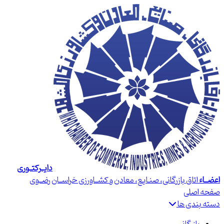
دایــرکتــوری
اعضــاء
اتاق بازرگانی، صنـایع، معادن و کشــاورزی خراســان رضــوی
صفحه اصلی
دسته بندی ها