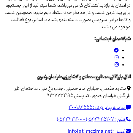
در استان به بازدید کنندگان گرامی می‌باشد، شما میتوانید از ابزار جستجو،
برای پیداکردن کسب و کار مد نظر خود استفاده بفرمایید، همچنین کسب
و کارها در این سرویس بصورت دسته بندی شده بر اساس نوع فعالیت
موجود می باشند.
شبکه های اجتماعی:
اتاق بازرگانی، صنایع، معادن و کشاورزی خراسان رضوی
مشهد مقدس، خیابان امام خمینی، جنب باغ ملی، ساختمان اتاق
بازرگانی خراسان رضوی، کد پستی 9137734195
سامانه پیام کوتاه:
3000182555
تلفن:
(051)32216000 - (051)32252091
ایمیل:
info[at]mccima.net