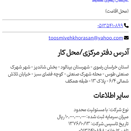
(محل اقامت)
05135410899
toosmivehkhorasan@yahoo.com
آدرس دفتر مرکزی/محل کار
استان خراسان رضوی - شهرستان بینالود - بخش شاندیز - شهر شهرک
صنعتی طوس - محله شهرک صنعتی - کوچه فضای سبز - خیابان تلاش
شمالی 6/4 - پلاك 13 - طبقه همکف
سایر اطلاعات
نوع شرکت:
با مسئوليت محدود
میزان سرمایه ثبت شده:
10,000,000,000 ریال
تاریخ تاسیس شرکت:
1376/10/13