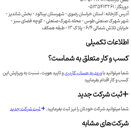
تلفن کارخانه:
05135410898
دورنگار:
05135413261
آدرس کارخانه:
استان خراسان رضوی - شهرستان بینالود - بخش شاندیز -
شهر شهرک صنعتی طوس - محله شهرک صنعتی - کوچه فضای سبز -
خیابان تلاش شمالی 6/4 - پلاك 13 - طبقه همکف
اطلاعات تکمیلی
کسب و کار متعلق به شماست؟
شما میتوانید با
ورود به حساب کاربری
و تایید هویت، نسبت به ویرایش این
کسب و کار اقدام بفرمایید
ثبت شرکت جدید
شما میتوانید شرکت خودتان را نیز ثبت بفرمایید.
ثبت شرکت جدید
شرکت‌های مشابه