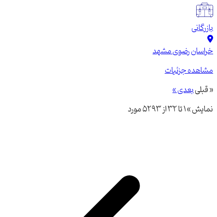
بازرگانی
خراسان رضوی
مشهد
مشاهده جزئیات
« قبلی
بعدی »
نمایش »
1
تا
32
از
5293
مورد