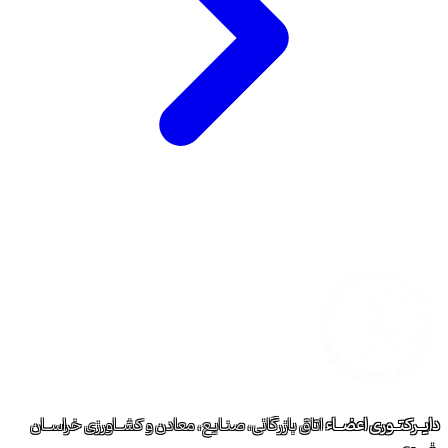
دایــرکتــوری اعضــاء
اتاق بازرگانی، صنـایع، معادن و کشــاورزی خراســان