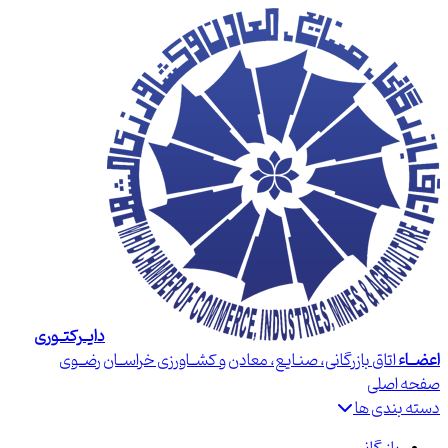
دایــرکتــوری
اعضــاء
اتاق بازرگانی، صنـایع، معادن و کشــاورزی خراســان رضــوی
صفحه اصلی
دسته بندی ها