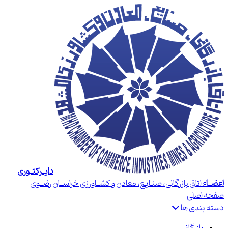
دایــرکتــوری
اعضــاء
اتاق بازرگانی، صنـایع، معادن و کشــاورزی خراســان رضــوی
صفحه اصلی
دسته بندی ها