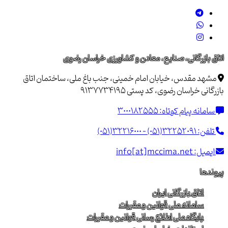
اتاق بازرگانی، صنایع، معادن و کشاورزی خراسان رضوی
مشهد مقدس، خیابان امام خمینی، جنب باغ ملی، ساختمان اتاق
بازرگانی خراسان رضوی، کد پستی 9137734195
سامانه پیام کوتاه:
3000182555
تلفن:
(051)32216000 - (051)32252091
ایمیل:
info[at]mccima.net
پیوندها
اتاق بازرگانی ایران
سامانه ملی قوانین و مقررات
پایگاه ملی اطلاع رسانی قوانین و مقررات