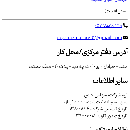
(محل اقامت)
05138518229
poyanazmatoos3@gmail.com
آدرس دفتر مرکزی/محل کار
جنت - خيابان رازي 10 - کوچه ديبا - پلاك 20 - طبقه همکف
سایر اطلاعات
نوع شرکت:
سهامی خاص
میزان سرمایه ثبت شده:
1,000,000 ریال
تاریخ تاسیس شرکت:
1380/11/14
تاریخ صدور کارت:
1397/10/18