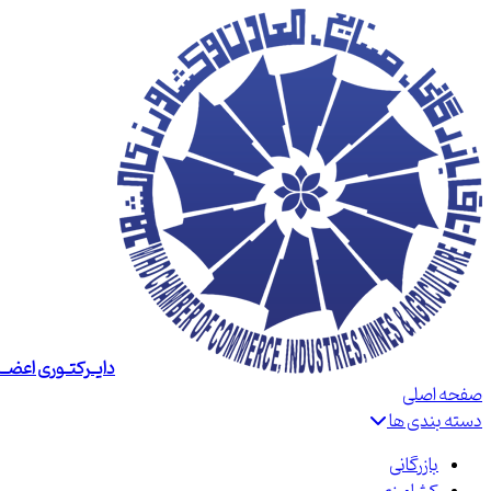
دایــرکتــوری اعضــا
صفحه اصلی
دسته بندی ها
بازرگانی