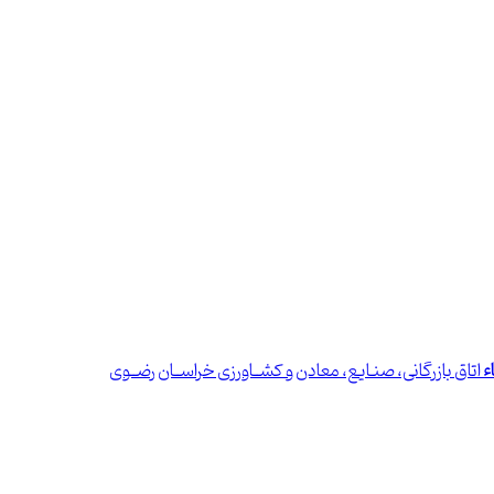
ء
اتاق بازرگانی، صنـایع، معادن و کشــاورزی خراســان رضــوی