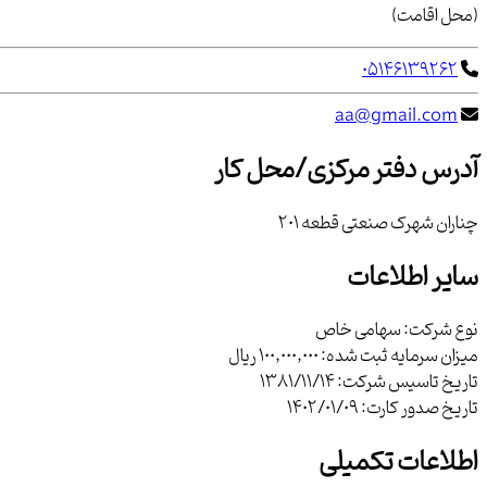
(محل اقامت)
05146139262
aa@gmail.com
آدرس دفتر مرکزی/محل کار
چناران شهرك صنعتي قطعه 201
سایر اطلاعات
نوع شرکت:
سهامی خاص
میزان سرمایه ثبت شده:
100,000,000 ریال
تاریخ تاسیس شرکت:
1381/11/14
تاریخ صدور کارت:
1402/01/09
اطلاعات تکمیلی