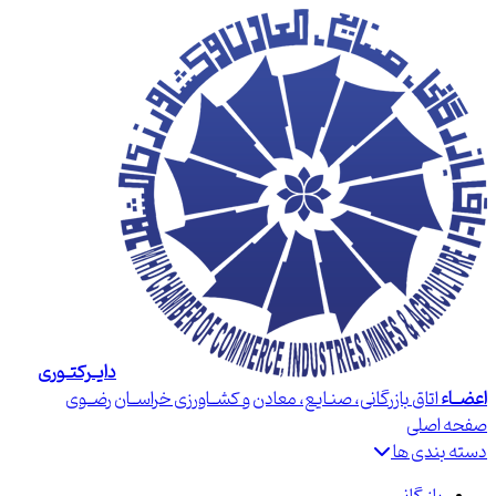
دایــرکتــوری
اعضــاء
اتاق بازرگانی، صنـایع، معادن و کشــاورزی خراســان رضــوی
صفحه اصلی
دسته بندی ها