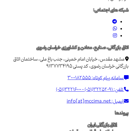
شبکه های اجتماعی:
اتاق بازرگانی، صنایع، معادن و کشاورزی خراسان رضوی
مشهد مقدس، خیابان امام خمینی، جنب باغ ملی، ساختمان اتاق
بازرگانی خراسان رضوی، کد پستی 9137734195
سامانه پیام کوتاه:
3000182555
تلفن:
(051)32216000 - (051)32252091
ایمیل:
info[at]mccima.net
پیوندها
اتاق بازرگانی ایران