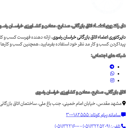
دایــرکتــوری اعضــاء
اتاق بازرگانی، صنـایع، معادن و کشــاورزی خراســان رضــ
دایرکتوری اعضاء اتاق بازرگانی خراسان رضوی
، ارائه دهنده فهرست کسب و کاره
پیداکردن کسب و کار مد نظر خود استفاده بفرمایید، همچنین کسب و کاره
شبکه های اجتماعی:
اتاق بازرگانی، صنایع، معادن و کشاورزی خراسان رضوی
مشهد مقدس، خیابان امام خمینی، جنب باغ ملی، ساختمان اتاق بازرگانی خراسان 
سامانه پیام کوتاه:
3000182555
تلفن:
(051)32216000 - (051)32252091