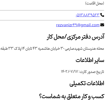
(محل اقامت)
05138839523
rezvanizr49@gmail.com
آدرس دفتر مرکزی/محل کار
محله هنرستان شهيدصارمي 30 خيابان هاشميه 43 تابان 14پلاك 33 طبقه همکف
سایر اطلاعات
تاریخ صدور کارت:
1402/07/17
اطلاعات تکمیلی
کسب و کار متعلق به شماست؟