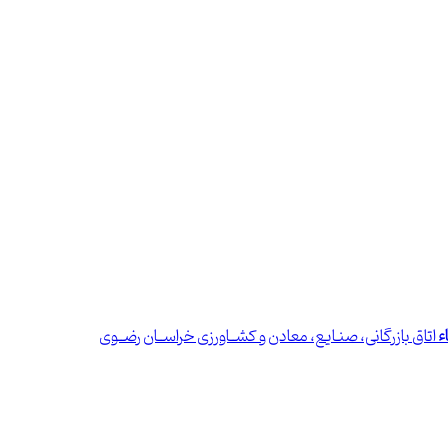
ء
اتاق بازرگانی، صنـایع، معادن و کشــاورزی خراســان رضــوی