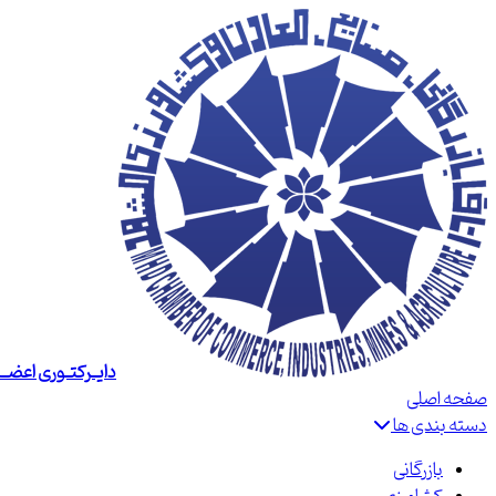
دایــرکتــوری اعضــا
صفحه اصلی
دسته بندی ها
بازرگانی