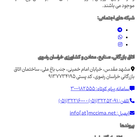
موجود می باشند.
شبکه های اجتماعی:
اتاق بازرگانی، صنایع، معادن و کشاورزی خراسان رضوی
مشهد مقدس، خیابان امام خمینی، جنب باغ ملی، ساختمان اتاق
بازرگانی خراسان رضوی، کد پستی 9137734195
سامانه پیام کوتاه:
3000182555
تلفن:
(051)32216000 - (051)32252091
ایمیل:
info[at]mccima.net
پیوندها