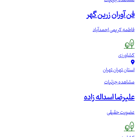
فن آوران زرین گهر
فاطمه کریمی احمدآباد
کشاورزی
استان تهران
تهران
مشاهده جزئیات
علیرضا اسداله زاده
عضویت حقیقی