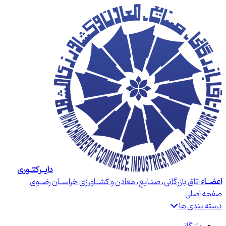
دایــرکتــوری
اعضــاء
اتاق بازرگانی، صنـایع، معادن و کشــاورزی خراســان رضــوی
صفحه اصلی
دسته بندی ها