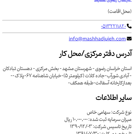
(محل اقامت)
05132211820
info@mashhadjujeh.com
آدرس دفتر مرکزی/محل کار
استان خراسان رضوي - شهرستان مشهد - بخش مركزي - دهستان تبادكان
- آبادي شورآب-جاده كلات (كيلومتر 5)-خيابان شاهنامه 67-پلاك 0-
بعدازكارخانه آسفالت-طبقه همكف-
سایر اطلاعات
نوع شرکت:
سهامی خاص
میزان سرمایه ثبت شده:
10,000,000 ریال
تاریخ تاسیس شرکت:
1390/12/03