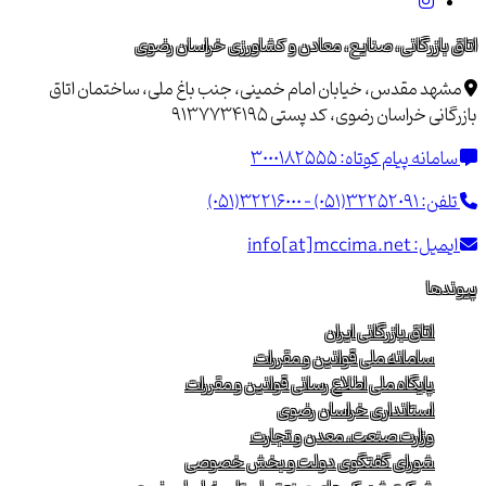
اتاق بازرگانی، صنایع، معادن و کشاورزی خراسان رضوی
مشهد مقدس، خیابان امام خمینی، جنب باغ ملی، ساختمان اتاق
بازرگانی خراسان رضوی، کد پستی 9137734195
سامانه پیام کوتاه:
3000182555
تلفن:
(051)32216000 - (051)32252091
ایمیل:
info[at]mccima.net
پیوندها
اتاق بازرگانی ایران
سامانه ملی قوانین و مقررات
پایگاه ملی اطلاع رسانی قوانین و مقررات
استانداری خراسان رضوی
وزارت صنعت، معدن و تجارت
شورای گفتگوی دولت و بخش خصوصی