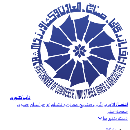
دایــرکتــوری
اعضــاء
اتاق بازرگانی، صنـایع، معادن و کشــاورزی خراســان رضــوی
صفحه اصلی
دسته بندی ها