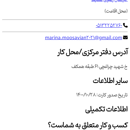
(محل اقامت)
05132252760
marina.moosavian2021@gmail.com
آدرس دفتر مرکزی/محل کار
خ شهید چراغچی 61 طبقه همکف
سایر اطلاعات
تاریخ صدور کارت:
1400/10/28
اطلاعات تکمیلی
کسب و کار متعلق به شماست؟