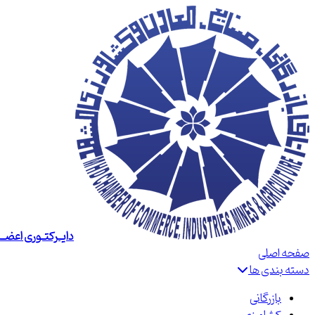
دایــرکتــوری اعضــا
صفحه اصلی
دسته بندی ها
بازرگانی