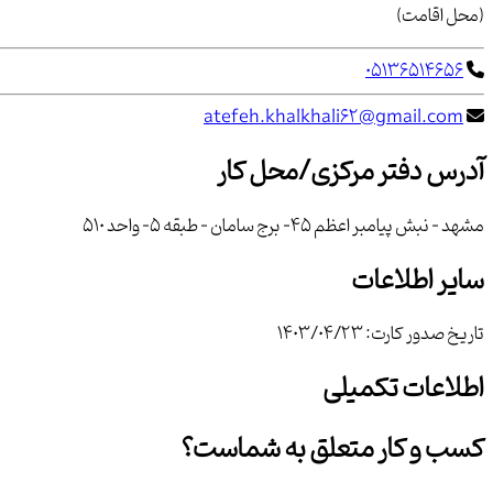
(محل اقامت)
05136514656
atefeh.khalkhali62@gmail.com
آدرس دفتر مرکزی/محل کار
مشهد - نبش پیامبر اعظم 45- برج سامان - طبقه 5- واحد 510
سایر اطلاعات
تاریخ صدور کارت:
1403/04/23
اطلاعات تکمیلی
کسب و کار متعلق به شماست؟