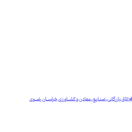
ء
اتاق بازرگانی، صنـایع، معادن و کشــاورزی خراســان رضــوی