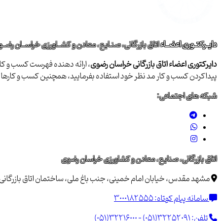
دایــرکتــوری اعضــاء
اتاق بازرگانی، صنـایع، معادن و کشــاورزی خراســان رضــ
دایرکتوری اعضاء اتاق بازرگانی خراسان رضوی
، ارائه دهنده فهرست کسب و کاره
پیداکردن کسب و کار مد نظر خود استفاده بفرمایید، همچنین کسب و کاره
شبکه های اجتماعی:
اتاق بازرگانی، صنایع، معادن و کشاورزی خراسان رضوی
مشهد مقدس، خیابان امام خمینی، جنب باغ ملی، ساختمان اتاق بازرگانی خراسان 
سامانه پیام کوتاه:
3000182555
تلفن:
(051)32216000 - (051)32252091