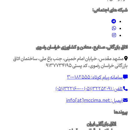
شبکه های اجتماعی:
اتاق بازرگانی، صنایع، معادن و کشاورزی خراسان رضوی
مشهد مقدس، خیابان امام خمینی، جنب باغ ملی، ساختمان اتاق
بازرگانی خراسان رضوی، کد پستی 9137734195
سامانه پیام کوتاه:
3000182555
تلفن:
(051)32216000 - (051)32252091
ایمیل:
info[at]mccima.net
پیوندها
اتاق بازرگانی ایران