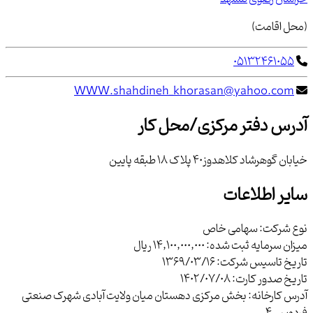
(محل اقامت)
05132461055
WWW.shahdineh_khorasan@yahoo.com
آدرس دفتر مرکزی/محل کار
خیابان گوهرشاد کلاهدوز40 پلاک 18 طبقه پایین
سایر اطلاعات
نوع شرکت:
سهامی خاص
میزان سرمایه ثبت شده:
14,100,000,000 ریال
تاریخ تاسیس شرکت:
1369/03/16
تاریخ صدور کارت:
1402/07/08
آدرس کارخانه:
بخش مرکزی دهستان میان ولایت آبادی شهرک صنعتی