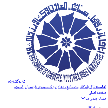
دایــرکتــوری
اعضــاء
اتاق بازرگانی، صنـایع، معادن و کشــاورزی خراســان رضــوی
صفحه اصلی
دسته بندی ها