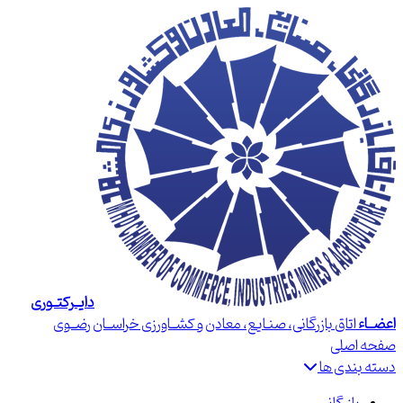
دایــرکتــوری
اعضــاء
اتاق بازرگانی، صنـایع، معادن و کشــاورزی خراســان رضــوی
صفحه اصلی
دسته بندی ها