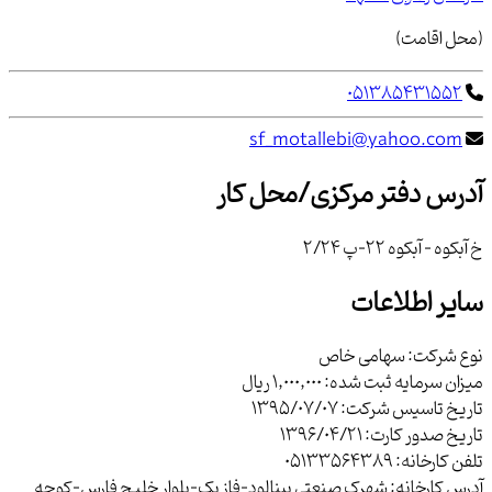
(محل اقامت)
051385431552
sf_motallebi@yahoo.com
آدرس دفتر مرکزی/محل کار
خ آبکوه - آبکوه 22-پ 2/24
سایر اطلاعات
نوع شرکت:
سهامی خاص
میزان سرمایه ثبت شده:
1,000,000 ریال
تاریخ تاسیس شرکت:
1395/07/07
تاریخ صدور کارت:
1396/04/21
تلفن کارخانه:
05133564389
آدرس کارخانه:
شهرک صنعتی بینالود-فاز یک-بلوار خلیج فارس-کوچه