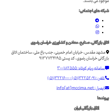
موجود می باشند.
شبکه های اجتماعی:
اتاق بازرگانی، صنایع، معادن و کشاورزی خراسان رضوی
مشهد مقدس، خیابان امام خمینی، جنب باغ ملی، ساختمان اتاق
بازرگانی خراسان رضوی، کد پستی 9137734195
سامانه پیام کوتاه:
3000182555
تلفن:
(051)32216000 - (051)32252091
ایمیل:
info[at]mccima.net
پیوندها
اتاق بازرگانی ایران