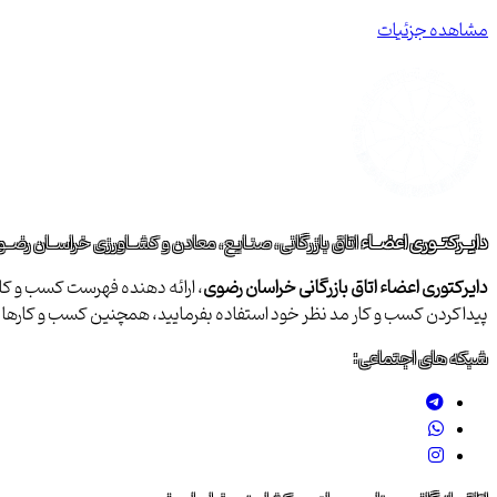
مشاهده جزئیات
دایــرکتــوری اعضــاء
اتاق بازرگانی، صنـایع، معادن و کشــاورزی خراســان رضــ
دایرکتوری اعضاء اتاق بازرگانی خراسان رضوی
، ارائه دهنده فهرست کسب و کاره
پیداکردن کسب و کار مد نظر خود استفاده بفرمایید، همچنین کسب و کاره
شبکه های اجتماعی: