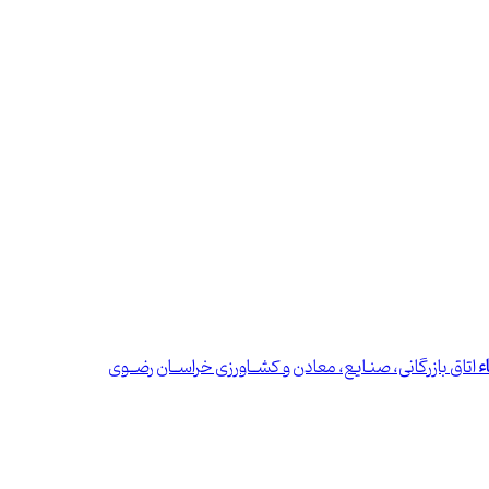
ء
اتاق بازرگانی، صنـایع، معادن و کشــاورزی خراســان رضــوی