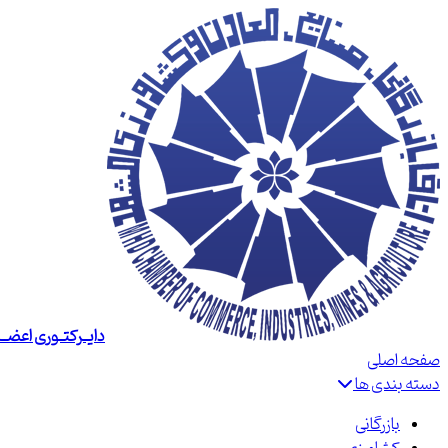
دایــرکتــوری اعضــا
صفحه اصلی
دسته بندی ها
بازرگانی