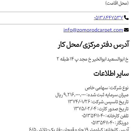
(محل اقامت)
05138447537
info@zomorodcarpet.com
آدرس دفتر مرکزی/محل کار
خ ابوالسعيد ابوالخير خ مجد پ 14 طبقه 2
سایر اطلاعات
نوع شرکت:
سهامی خاص
میزان سرمایه ثبت شده:
9,216,000,000 ریال
تاریخ تاسیس شرکت:
1374/01/26
تاریخ صدور کارت:
1375/02/04
تلفن کارخانه:
05135411040
دورنگار:
05135411040
آدرس کارخانه:
کیلومتر 19 جاده قوچان-فاز یک-تلاش 6/5