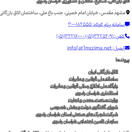
اتاق بازرگانی، صنایع، معادن و کشاورزی خراسان رضوی
مشهد مقدس، خیابان امام خمینی، جنب باغ ملی، ساختمان اتاق بازرگانی خراسان 
سامانه پیام کوتاه:
3000182555
تلفن:
(051)32216000 - (051)32252091
ایمیل:
info[at]mccima.net
پیوندها
اتاق بازرگانی ایران
سامانه ملی قوانین و مقررات
پایگاه ملی اطلاع رسانی قوانین و مقررات
استانداری خراسان رضوی
وزارت صنعت، معدن و تجارت
شورای گفتگوی دولت و بخش خصوصی
شرکت شهرک های صنعتی استان خراسان رضوی
سازمان تامین اجتماعی خراسان رضوی