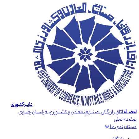
دایــرکتــوری
اعضــاء
اتاق بازرگانی، صنـایع، معادن و کشــاورزی خراســان رضــوی
صفحه اصلی
دسته بندی ها