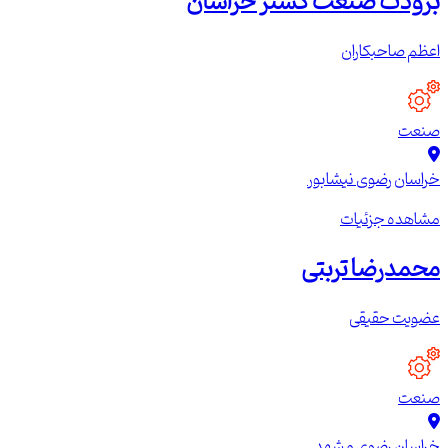
برودت صنعت گستر خراسان
اعظم صاحبکاران
صنعت
خراسان رضوی
نیشابور
مشاهده جزئیات
محمدرضا تربتی
عضویت حقیقی
صنعت
خراسان رضوی
مشهد