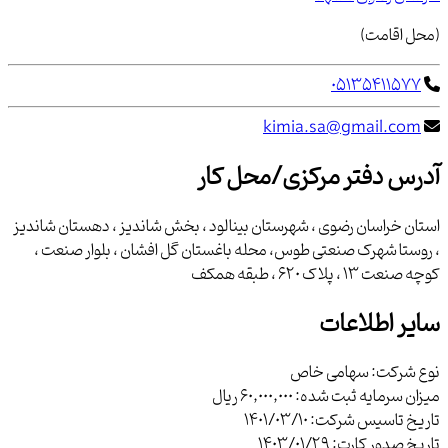
(محل اقامت)
05135411577
kimia.sa@gmail.com
آدرس دفتر مرکزی/محل کار
استان خراسان رضوي ، شهرستان بينالود ، بخش شانديز ، دهستان شانديز
، روستا شهرك صنعتي طوس، محله باغستان گل افشان ، بلوار صنعت ،
كوچه صنعت 13 ، پلاك 620 ، طبقه همكف
سایر اطلاعات
نوع شرکت:
سهامی خاص
میزان سرمایه ثبت شده:
60,000,000 ریال
تاریخ تاسیس شرکت:
1401/03/10
تاریخ صدور کارت:
1403/01/29