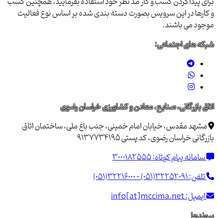
برای پیداکردن کسب و کار مد نظر خود استفاده بفرمایید، همچنین کسب
و کارها در این سرویس بصورت دسته بندی شده بر اساس نوع فعالیت
موجود می باشند.
شبکه های اجتماعی:
اتاق بازرگانی، صنایع، معادن و کشاورزی خراسان رضوی
مشهد مقدس، خیابان امام خمینی، جنب باغ ملی، ساختمان اتاق
بازرگانی خراسان رضوی، کد پستی 9137734195
سامانه پیام کوتاه:
3000182555
تلفن:
(051)32216000 - (051)32252091
ایمیل:
info[at]mccima.net
پیوندها