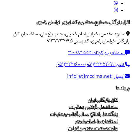
اتاق بازرگانی، صنایع، معادن و کشاورزی خراسان رضوی
مشهد مقدس، خیابان امام خمینی، جنب باغ ملی، ساختمان اتاق
بازرگانی خراسان رضوی، کد پستی 9137734195
سامانه پیام کوتاه:
3000182555
تلفن:
(051)32216000 - (051)32252091
ایمیل:
info[at]mccima.net
پیوندها
اتاق بازرگانی ایران
سامانه ملی قوانین و مقررات
پایگاه ملی اطلاع رسانی قوانین و مقررات
استانداری خراسان رضوی
وزارت صنعت، معدن و تجارت