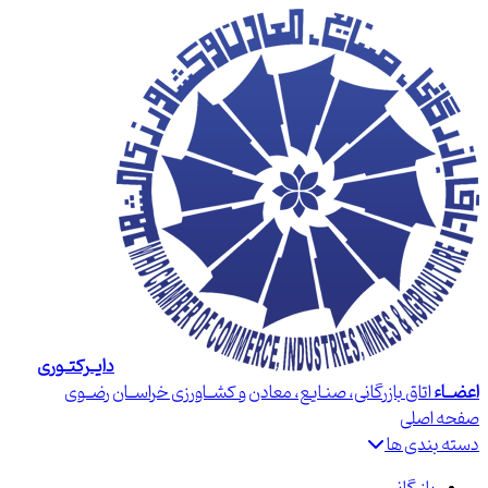
دایــرکتــوری
اعضــاء
اتاق بازرگانی، صنـایع، معادن و کشــاورزی خراســان رضــوی
صفحه اصلی
دسته بندی ها