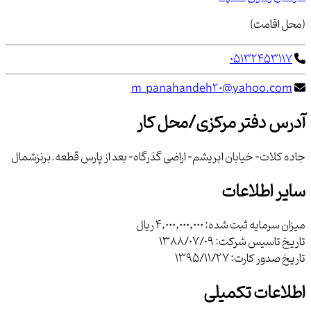
(محل اقامت)
05132453117
m_panahandeh20@yahoo.com
آدرس دفتر مرکزی/محل کار
جاده کلات- خيابان ابريشم- اراضي گذرگاه- بعد از پارس قطعه.برنزشمال
سایر اطلاعات
میزان سرمایه ثبت شده:
4,000,000,000 ریال
تاریخ تاسیس شرکت:
1388/07/09
تاریخ صدور کارت:
1395/11/27
اطلاعات تکمیلی