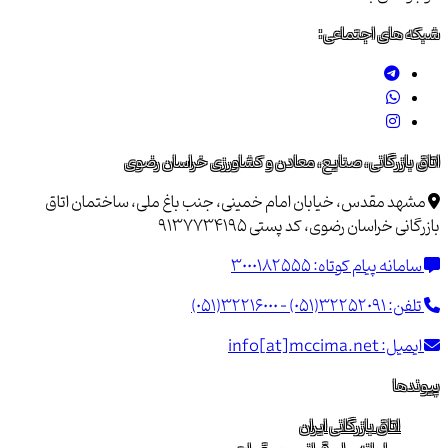
شبکه های اجتماعی:
اتاق بازرگانی، صنایع، معادن و کشاورزی خراسان رضوی
مشهد مقدس، خیابان امام خمینی، جنب باغ ملی، ساختمان اتاق
بازرگانی خراسان رضوی، کد پستی 9137734195
سامانه پیام کوتاه:
3000182555
تلفن:
(051)32216000 - (051)32252091
ایمیل:
info[at]mccima.net
پیوندها
اتاق بازرگانی ایران