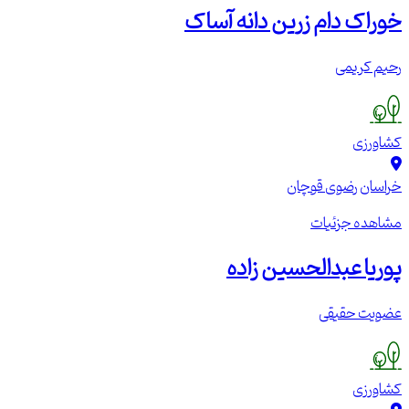
خوراک دام زرین دانه آساک
رحیم کریمی
کشاورزی
خراسان رضوی
قوچان
مشاهده جزئیات
پوریا عبدالحسین زاده
عضویت حقیقی
کشاورزی