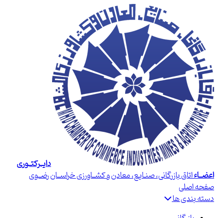
دایــرکتــوری
اعضــاء
اتاق بازرگانی، صنـایع، معادن و کشــاورزی خراســان رضــوی
صفحه اصلی
دسته بندی ها