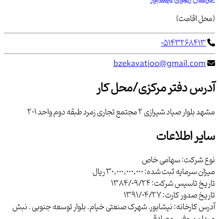
(محل اقامت)
05143268413
bzekavatjoo@gmail.com
آدرس دفتر مرکزی/محل کار
مشهد بلوار صياد شيرازي 2 مجتمع تجاري زمرد طبقه دوم واحد 201
سایر اطلاعات
نوع شرکت:
سهامی خاص
میزان سرمایه ثبت شده:
30,000,000,000 ریال
تاریخ تاسیس شرکت:
1384/09/24
تاریخ صدور کارت:
1391/04/27
آدرس کارخانه:
نیشابور. شهرک صنعتی خیام. بلوار توسعه جنوبی . نبش