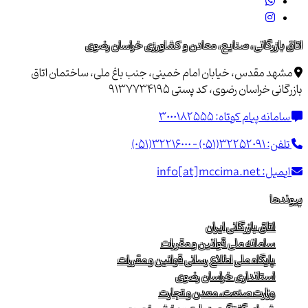
اتاق بازرگانی، صنایع، معادن و کشاورزی خراسان رضوی
مشهد مقدس، خیابان امام خمینی، جنب باغ ملی، ساختمان اتاق
بازرگانی خراسان رضوی، کد پستی 9137734195
سامانه پیام کوتاه:
3000182555
تلفن:
(051)32216000 - (051)32252091
ایمیل:
info[at]mccima.net
پیوندها
اتاق بازرگانی ایران
سامانه ملی قوانین و مقررات
پایگاه ملی اطلاع رسانی قوانین و مقررات
استانداری خراسان رضوی
وزارت صنعت، معدن و تجارت