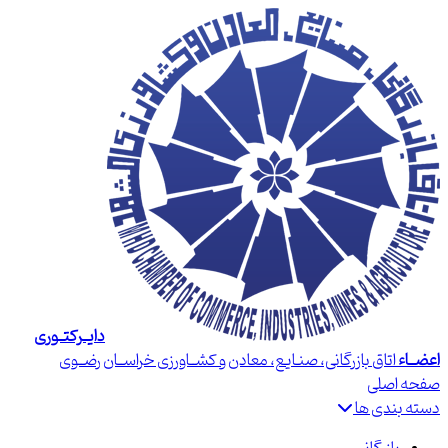
دایــرکتــوری
اعضــاء
اتاق بازرگانی، صنـایع، معادن و کشــاورزی خراســان رضــوی
صفحه اصلی
دسته بندی ها