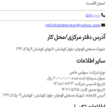
(محل اقامت)
05810000000
infoshahdgostar@yahoo.com
آدرس دفتر مرکزی/محل کار
شهرک صنعتی قوچان-بلوار کوشش-انتهای کوشش4 پلاک242
سایر اطلاعات
نوع شرکت:
سهامی خاص
میزان سرمایه ثبت شده:
2,000,000,000 ریال
تاریخ تاسیس شرکت:
1388/09/23
تاریخ صدور کارت:
1402/05/15
آدرس کارخانه:
شهرک صنعتی قوچان-بلوار کوشش-کوشش4 -پلاک242