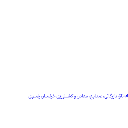
ء
اتاق بازرگانی، صنـایع، معادن و کشــاورزی خراســان رضــوی