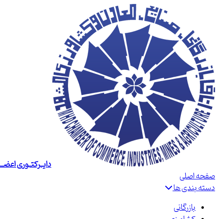
دایــرکتــوری اعضــا
صفحه اصلی
دسته بندی ها
بازرگانی