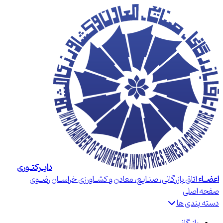
دایــرکتــوری
اعضــاء
اتاق بازرگانی، صنـایع، معادن و کشــاورزی خراســان رضــوی
صفحه اصلی
دسته بندی ها