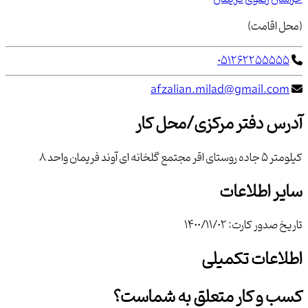
(محل اقامت)
051262255555
afzalian.milad@gmail.com
آدرس دفتر مرکزی/محل کار
کیلومتر 5 جاده روستای اقر مجتمع گلخانه ای آوند فریمان واحد 8
سایر اطلاعات
تاریخ صدور کارت:
1400/11/02
اطلاعات تکمیلی
کسب و کار متعلق به شماست؟