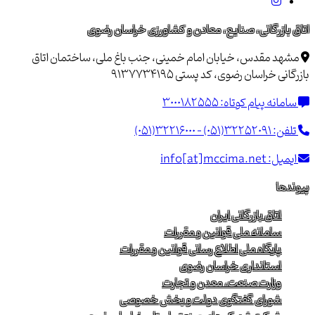
اتاق بازرگانی، صنایع، معادن و کشاورزی خراسان رضوی
مشهد مقدس، خیابان امام خمینی، جنب باغ ملی، ساختمان اتاق
بازرگانی خراسان رضوی، کد پستی 9137734195
سامانه پیام کوتاه:
3000182555
تلفن:
(051)32216000 - (051)32252091
ایمیل:
info[at]mccima.net
پیوندها
اتاق بازرگانی ایران
سامانه ملی قوانین و مقررات
پایگاه ملی اطلاع رسانی قوانین و مقررات
استانداری خراسان رضوی
وزارت صنعت، معدن و تجارت
شورای گفتگوی دولت و بخش خصوصی