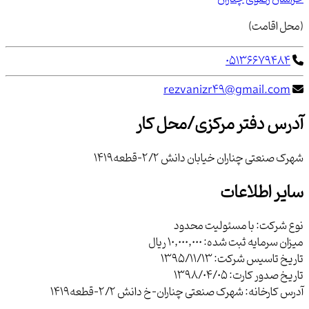
(محل اقامت)
05136679484
rezvanizr49@gmail.com
آدرس دفتر مرکزی/محل کار
شهرک صنعتی چناران خیابان دانش 2/2-قطعه1419
سایر اطلاعات
نوع شرکت:
با مسئوليت محدود
میزان سرمایه ثبت شده:
10,000,000 ریال
تاریخ تاسیس شرکت:
1395/11/13
تاریخ صدور کارت:
1398/04/05
آدرس کارخانه:
شهرک صنعتی چناران-خ دانش 2/2-قطعه1419