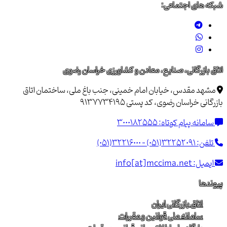
شبکه های اجتماعی:
اتاق بازرگانی، صنایع، معادن و کشاورزی خراسان رضوی
مشهد مقدس، خیابان امام خمینی، جنب باغ ملی، ساختمان اتاق
بازرگانی خراسان رضوی، کد پستی 9137734195
سامانه پیام کوتاه:
3000182555
تلفن:
(051)32216000 - (051)32252091
ایمیل:
info[at]mccima.net
پیوندها
اتاق بازرگانی ایران
سامانه ملی قوانین و مقررات