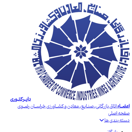
دایــرکتــوری
اعضــاء
اتاق بازرگانی، صنـایع، معادن و کشــاورزی خراســان رضــوی
صفحه اصلی
دسته بندی ها