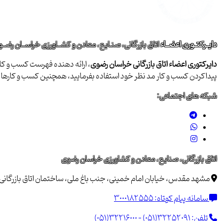
دایــرکتــوری اعضــاء
اتاق بازرگانی، صنـایع، معادن و کشــاورزی خراســان رضــ
دایرکتوری اعضاء اتاق بازرگانی خراسان رضوی
، ارائه دهنده فهرست کسب و کاره
پیداکردن کسب و کار مد نظر خود استفاده بفرمایید، همچنین کسب و کاره
شبکه های اجتماعی:
اتاق بازرگانی، صنایع، معادن و کشاورزی خراسان رضوی
مشهد مقدس، خیابان امام خمینی، جنب باغ ملی، ساختمان اتاق بازرگانی خراسان 
سامانه پیام کوتاه:
3000182555
تلفن:
(051)32216000 - (051)32252091