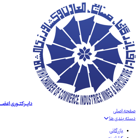
دایــرکتــوری اعضــا
صفحه اصلی
دسته بندی ها
بازرگانی