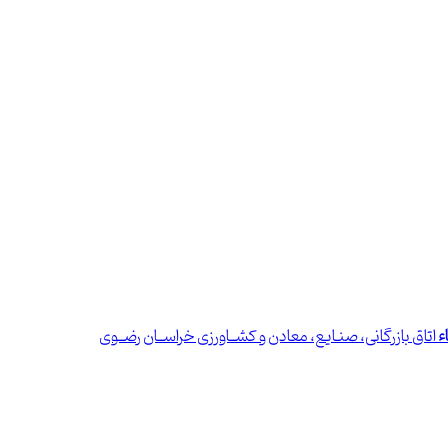
ء
اتاق بازرگانی، صنـایع، معادن و کشــاورزی خراســان رضــوی