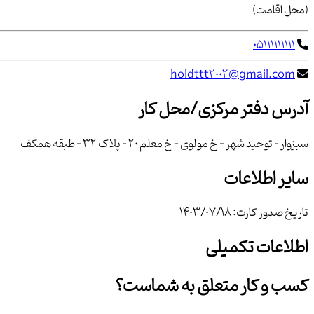
(محل اقامت)
05111111111
holdttt2002@gmail.com
آدرس دفتر مرکزی/محل کار
سبزوار - توحید شهر - خ مولوی - خ معلم 20 - پلاک 32 - طبقه همکف
سایر اطلاعات
تاریخ صدور کارت:
1403/07/18
اطلاعات تکمیلی
کسب و کار متعلق به شماست؟